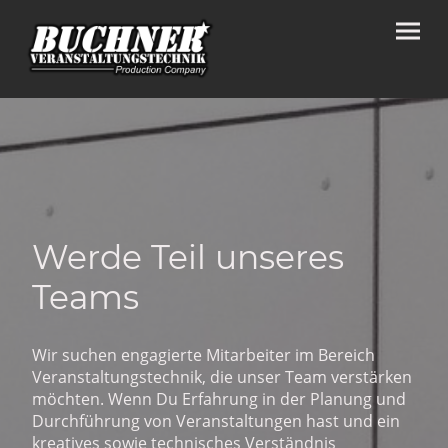
Werde Teil unseres
Teams
Wir suchen engagierte Mitarbeiter im Bereich
Veranstaltungstechnik, die unser Team verstärken
möchten. Wenn Du Erfahrung in der Planung und
Durchführung von Veranstaltungen hast und ein
kreatives sowie technisches Verständnis